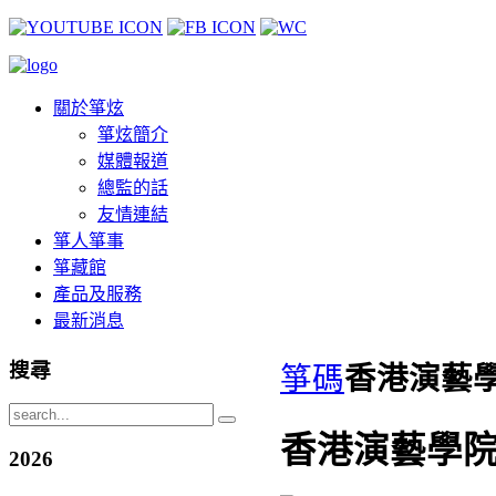
關於箏炫
箏炫簡介
媒體報道
總監的話
友情連結
箏人箏事
箏藏館
產品及服務
最新消息
搜尋
箏碼
香港演藝學
香港演藝學院開
2026