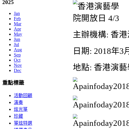
2025
Jan
Feb
Mar
Apr
主辦機構
: 香
May
Jun
Jul
日期
: 2018
年
3
Aug
Sep
Oct
Nov
地點
: 香港演
Dec
重點標籤
活動回顧
演奏
炫光箏
珍藏
箏炫特選