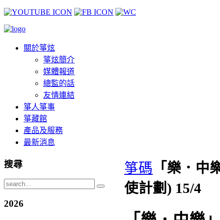
關於箏炫
箏炫簡介
媒體報道
總監的話
友情連結
箏人箏事
箏藏館
產品及服務
最新消息
搜尋
箏碼
「樂．中樂
使計劃) 15/4
2026
「樂．中樂」