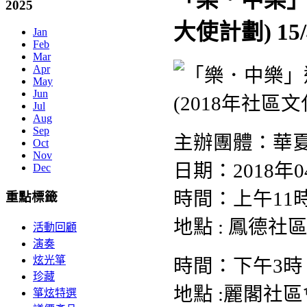
2025
大使計劃) 15/
Jan
Feb
Mar
Apr
May
Jun
Jul
Aug
Sep
主辦團體：華
Oct
Nov
日期：2018年0
Dec
時間：上午11時
重點標籤
地點 : 鳳德社
活動回顧
演奏
炫光箏
時間：下午3時
珍藏
地點 :麗閣社
箏炫特選