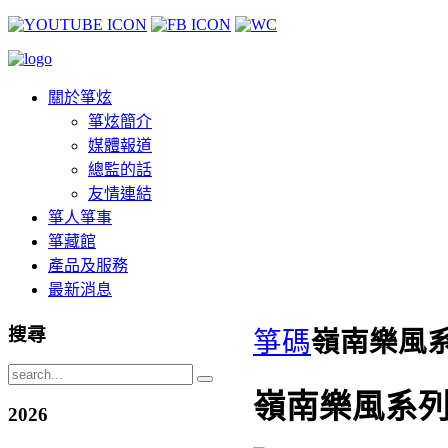
關於箏炫
箏炫簡介
媒體報道
總監的話
友情連結
箏人箏事
箏藏館
產品及服務
最新消息
搜尋
箏碼
嶺南樂風
嶺南樂風系列
2026