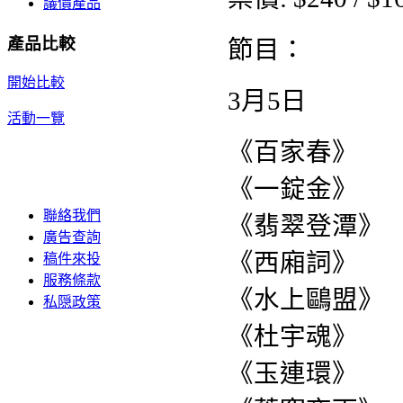
議價產品
產品比較
節目：
開始比較
3月5日
活動一覽
《百家春》
《一錠金》
聯絡我們
《翡翠登潭》
廣告查詢
《西廂詞》
稿件來投
服務條款
《水上鷗盟》
私隠政策
《杜宇魂》
《玉連環》