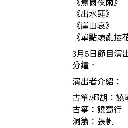
《蕉窗夜雨》
《出水蓮》
《崖山哀》
《單點頭亂插
3月5日節目演
分鐘。
演出者介紹：
古箏/椰胡：饒
古箏：饒蜀行
洞簫：張帆