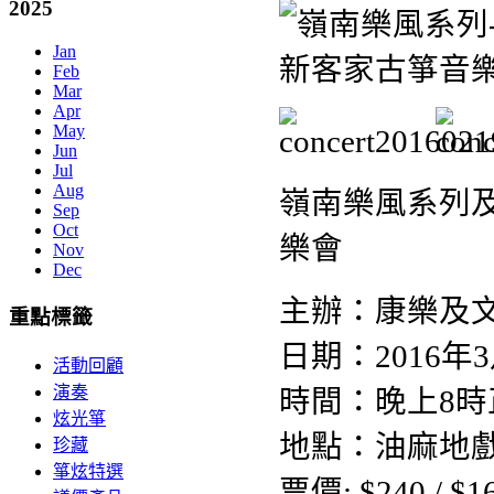
2025
Jan
Feb
Mar
Apr
May
Jun
Jul
Aug
嶺南樂風系列
Sep
Oct
樂會
Nov
Dec
主辦：康樂及
重點標籤
日期：2016年3
活動回顧
演奏
時間：晚上8時
炫光箏
地點：油麻地
珍藏
箏炫特選
票價: $240 / $1