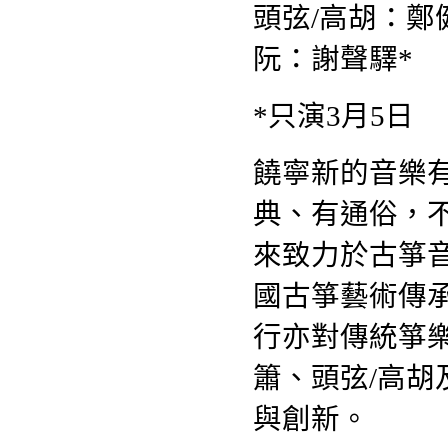
頭弦/高胡：鄭
阮：謝聲驛*
*只演3月5日
饒寧新的音樂
典、有通俗，
來致力於古箏
國古箏藝術傳
行亦對傳統箏
簫、頭弦/高
與創新。