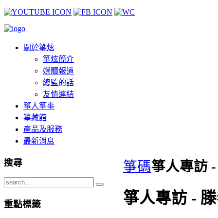
關於箏炫
箏炫簡介
媒體報道
總監的話
友情連結
箏人箏事
箏藏館
產品及服務
最新消息
搜尋
箏碼
箏人專訪 
箏人專訪 -
重點標籤