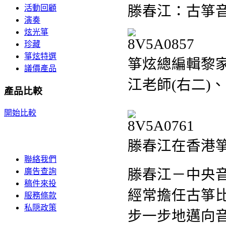
滕春江：古箏
活動回顧
演奏
炫光箏
珍藏
箏炫特選
箏炫總編輯黎家
議價產品
江老師(右二)
產品比較
開始比較
滕春江在香港
聯絡我們
滕春江－中央
廣告查詢
稿件來投
經常擔任古箏
服務條款
私隠政策
步一步地邁向