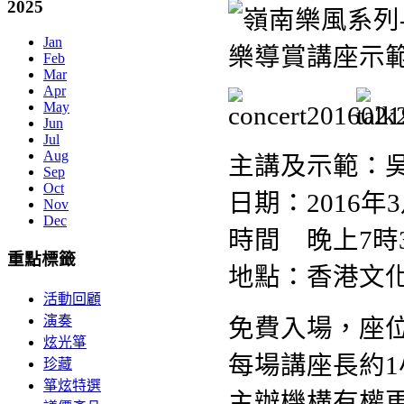
2025
Jan
Feb
Mar
Apr
May
Jun
Jul
Aug
主講及示範：吳
Sep
Oct
日期：2016年3
Nov
Dec
時間 晚上7時
重點標籤
地點：香港文
活動回顧
演奏
免費入場，座
炫光箏
每場講座長約1
珍藏
箏炫特選
主辦機構有權