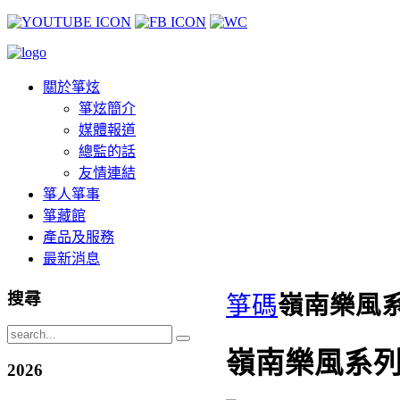
關於箏炫
箏炫簡介
媒體報道
總監的話
友情連結
箏人箏事
箏藏館
產品及服務
最新消息
搜尋
箏碼
嶺南樂風
嶺南樂風系列
2026