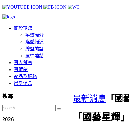
關於箏炫
箏炫簡介
媒體報道
總監的話
友情連結
箏人箏事
箏藏館
產品及服務
最新消息
搜尋
最新消息
「國藝
「國藝星輝」(
2026