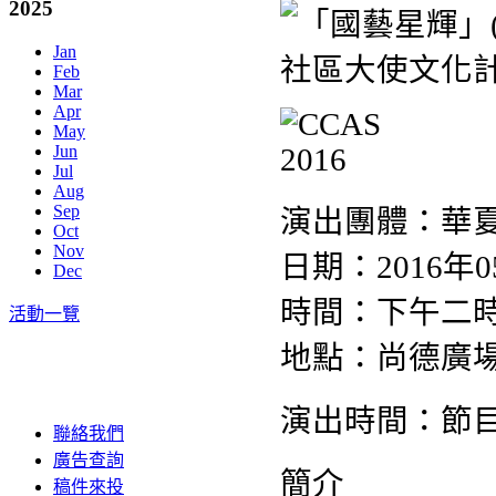
2025
Jan
Feb
Mar
Apr
May
Jun
Jul
Aug
Sep
演出團體：華
Oct
Nov
日期：2016年
Dec
時間：下午二
活動一覽
地點：尚德廣場
演出時間：節
聯絡我們
廣告查詢
簡介
稿件來投