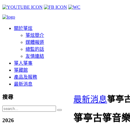
關於箏炫
箏炫簡介
媒體報道
總監的話
友情連結
箏人箏事
箏藏館
產品及服務
最新消息
搜尋
最新消息
箏亭
箏亭古箏音
2026