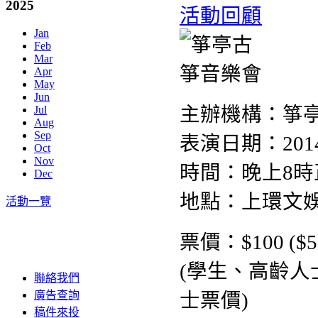
2025
活動回顧
Jan
Feb
Mar
Apr
May
Jun
主辦機構：箏
Jul
Aug
Sep
表演日期：201
Oct
Nov
時間：晚上8時
Dec
地點：上環文
活動一覽
票價：$100 ($5
(學生、高齡
聯絡我們
廣告查詢
士票價)
稿件來投