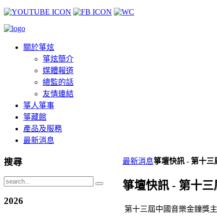
關於箏炫
箏炫簡介
媒體報道
總監的話
友情連結
箏人箏事
箏藏館
產品及服務
最新消息
搜尋
最新消息
箏壇快訊 - 第
箏壇快訊 - 第
2026
第十三屆中國音樂金鐘獎主