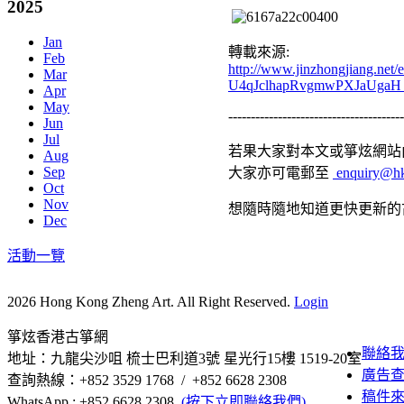
2025
Jan
轉載來源:
Feb
http://www.jinzhongjiang.n
Mar
U4qJclhapRvgmwPXJaUgaH
Apr
May
---------------------------------------
Jun
Jul
若果大家對本文或箏炫網站內
Aug
Sep
大家亦可電郵至
enquiry@hk
Oct
Nov
想隨時隨地知道更快更新的
Dec
活動一覽
2026 Hong Kong Zheng Art. All Right Reserved.
Login
箏炫香港古箏網
聯絡
地址：九龍尖沙咀 梳士巴利道3號 星光行15樓 1519-20室
廣告
查詢熱線：+852 3529 1768 / +852 6628 2308
稿件
WhatsApp : +852 6628 2308
(按下立即聯絡我們)