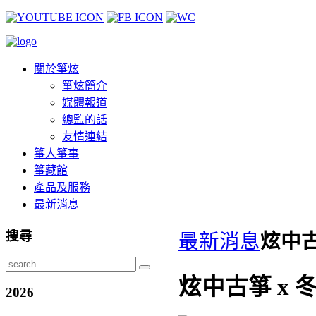
關於箏炫
箏炫簡介
媒體報道
總監的話
友情連結
箏人箏事
箏藏館
產品及服務
最新消息
搜尋
最新消息
炫中古
炫中古箏 x
2026