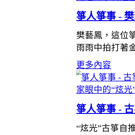
箏人箏事 -
樊藝鳳，這位箏
雨雨中拍打著
更多內容
箏人箏事 -
“炫光”古箏自