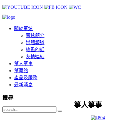
關於箏炫
箏炫簡介
媒體報道
總監的話
友情連結
箏人箏事
箏藏館
產品及服務
最新消息
搜尋
箏人箏事