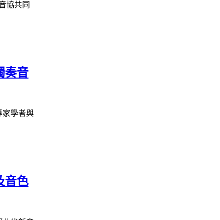
音協共同
獨奏音
專家學者與
及音色