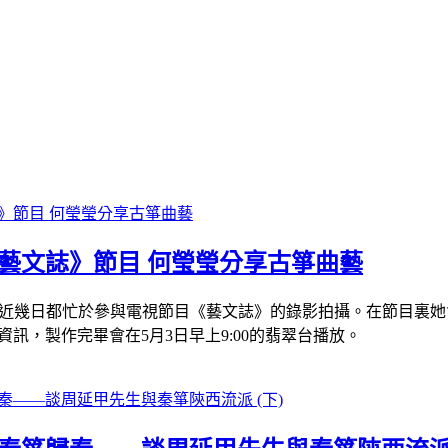
《藝文誌》節目 何瑩瑩分享古箏曲藝
瑩，近幾日都忙於參與電視節目《藝文誌》的錄影拍攝。在節目裏
訊，製作完畢會在5月3日早上9:00的翡翠台播放。