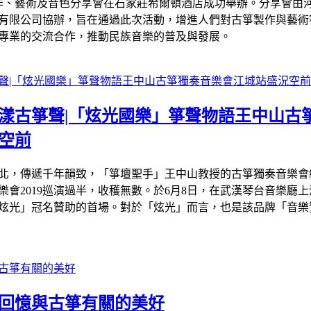
製作、藝術及音色分享會在石家莊希爾頓酒店成功舉辦。分享會由
有限公司協辦，旨在通過此次活動，增進人們對古箏製作與藝術
專業的交流合作，推動民族音樂的普及與發展。
台蕩漾古箏聲|「炫光國樂」箏聲物語王中山古
空前
北，傳遞千年韻致，「箏壇聖手」王中山教授的古箏獨奏音樂會
會2019巡演過半，收穫無數。於6月8日，在武漢琴台音樂廳
炫光」冠名贊助的首場。對於「炫光」而言，也是該品牌「音樂
：回憶與古箏有關的美好