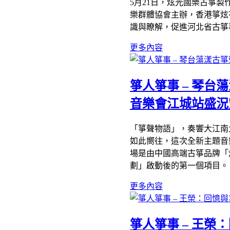
5月21日，炫光國樂古箏
樂群體協會主辦，香港箏炫
識與瞭解，促進河北省古箏
更多內容
箏人箏事 – 琴
音樂會江城站盛況
「箏聲物語」，奏響大江南
如此嚮往，這次全新主題音樂
場是由中國高端古箏品牌「
劃」啟動後的第一個項目。
更多內容
箏人箏事 – 王榮