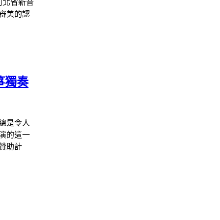
河北省新音
審美的認
箏獨奏
總是令人
上演的這一
贊助計