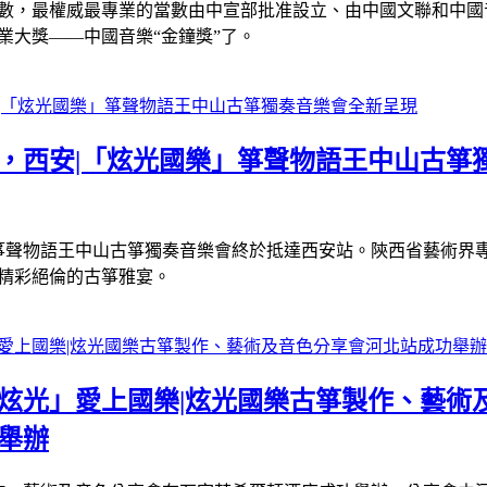
數，最權威最專業的當數由中宣部批准設立、由中國文聯和中國
業大獎——中國音樂“金鐘獎”了。
六站，西安|「炫光國樂」箏聲物語王中山古箏
」箏聲物語王中山古箏獨奏音樂會終於抵達西安站。
陝西省藝術界
精彩絕倫的古箏雅宴。
過「炫光」愛上國樂|炫光國樂古箏製作、藝術
舉辦