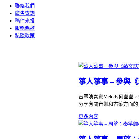
聯絡我們
廣告查詢
稿件來投
服務條款
私隠政策
箏人箏事 – 參與
古箏演奏家Melody何瑩
分享有關音樂和古箏方面的資
更多內容