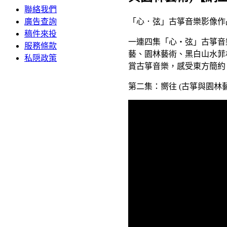
聯絡我們
「心．弦」古箏音樂影像作品
廣告查詢
稿件來投
一連四集「心・弦」古箏音
服務條款
藝、園林藝術、黑白山水菲
私隠政策
賞古箏音樂，感受東方簡約
第二集：嚮往 (古箏與園林藝