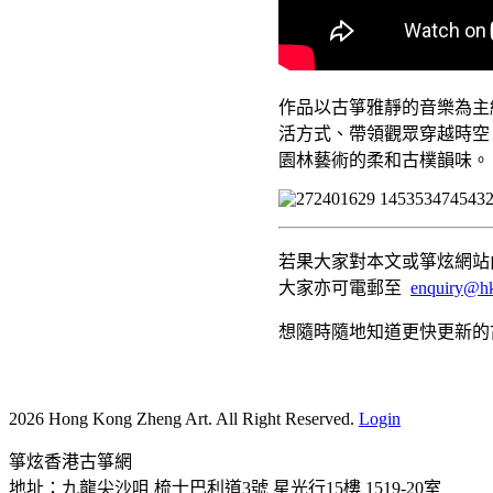
作品以古箏雅靜的音樂為主
活方式、帶領觀眾穿越時空
園林藝術的柔和古樸韻味。
若果大家對本文或箏炫網站內
大家亦可電郵至
enquiry@hk
想隨時隨地知道更快更新的
2026 Hong Kong Zheng Art. All Right Reserved.
Login
箏炫香港古箏網
地址：九龍尖沙咀 梳士巴利道3號 星光行15樓 1519-20室