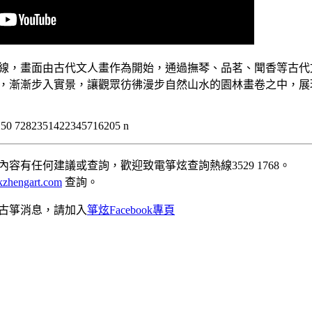
線，畫面由古代文人畫作為開始，通過撫琴、品茗、聞香等古代
，漸漸步入實景，讓觀眾彷彿漫步自然山水的園林畫卷之中，展
容有任何建議或查詢，歡迎致電箏炫查詢熱線3529 1768。
zhengart.com
查詢。
古箏消息，請加入
箏炫Facebook專頁