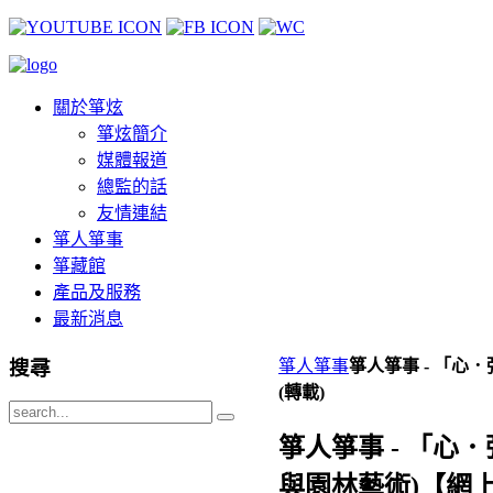
關於箏炫
箏炫簡介
媒體報道
總監的話
友情連結
箏人箏事
箏藏館
產品及服務
最新消息
搜尋
箏人箏事
箏人箏事 - 「心
(轉載)
箏人箏事 - 「心
與園林藝術)【網上