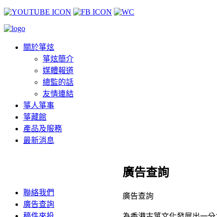
關於箏炫
箏炫簡介
媒體報道
總監的話
友情連結
箏人箏事
箏藏館
產品及服務
最新消息
廣告查詢
聯絡我們
廣告查詢
廣告查詢
稿件來投
為香港古箏文化發展出一分