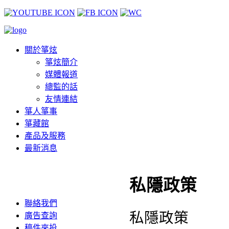
關於箏炫
箏炫簡介
媒體報道
總監的話
友情連結
箏人箏事
箏藏館
產品及服務
最新消息
私隱政策
聯絡我們
私隱政策
廣告查詢
稿件來投