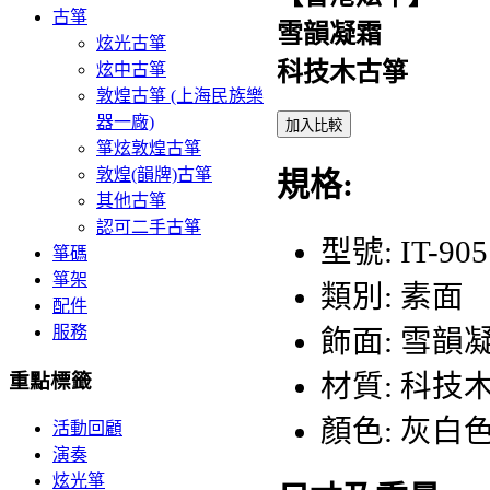
古箏
雪韻凝霜
炫光古箏
科技木古箏
炫中古箏
敦煌古箏 (上海民族樂
器一廠)
加入比較
箏炫敦煌古箏
敦煌(韻牌)古箏
規格:
其他古箏
認可二手古箏
型號: IT-905
箏碼
箏架
類別: 素面
配件
服務
飾面: 雪韻
重點標籤
材質: 科技
顏色: 灰白
活動回顧
演奏
炫光箏