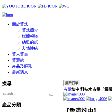
關於箏炫
箏炫簡介
媒體報道
總監的話
友情連結
箏人箏事
箏藏館
產品及服務
最新消息
搜尋
古箏
炫中 科技木古箏「雪
產品分類
【香港炫中】