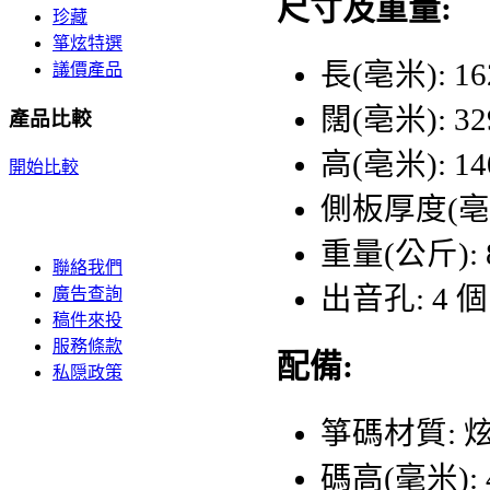
尺寸及重量:
珍藏
箏炫特選
長(亳米): 16
議價產品
闊(亳米): 32
產品比較
高(亳米): 14
開始比較
側板厚度(亳米
重量(公斤): 8
聯絡我們
出音孔: 4 個
廣告查詢
稿件來投
服務條款
配備:
私隠政策
箏碼材質: 
碼高(毫米): 4