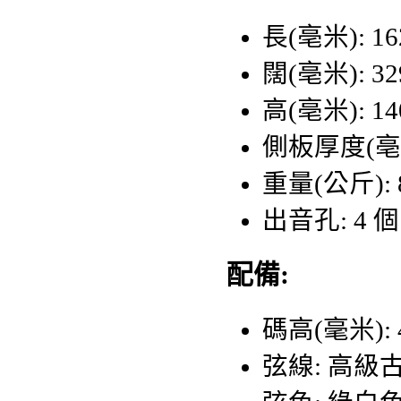
長(亳米): 16
闊(亳米): 32
高(亳米): 14
側板厚度(亳米
重量(公斤): 8
出音孔: 4 個
配備:
碼高(毫米): 4
弦線: 高級