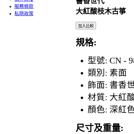
書香世代
服務條款
大紅酸枝木古箏
私隠政策
加入比較
規格:
型號: CN - 9
類別: 素面
飾面: 書香
材質: 大紅
顏色: 深紅
尺寸及重量: