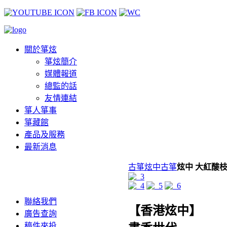
關於箏炫
箏炫簡介
媒體報道
總監的話
友情連結
箏人箏事
箏藏館
產品及服務
最新消息
古箏
炫中古箏
炫中 大紅酸
聯絡我們
【香港炫中】
廣告查詢
稿件來投