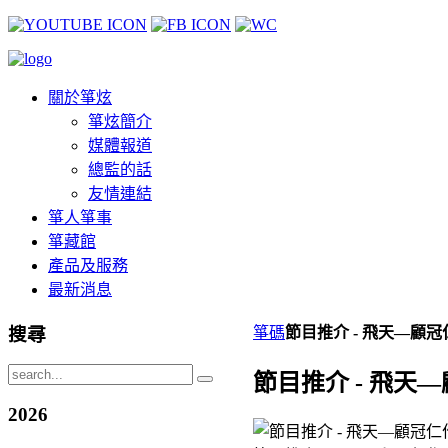
關於箏炫
箏炫簡介
媒體報道
總監的話
友情連結
箏人箏事
箏藏館
產品及服務
最新消息
搜尋
箏碼
節目推介 - 飛天—顧冠仁
節目推介 - 飛天—
2026