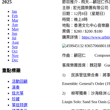
2025
節目推介 - 飛天—顧冠仁
主辦 : 宏光國樂團有限公司
Jan
日期：12月8日（星期日）
Feb
時間：晚上8時
Mar
Apr
地點：香港文化中心音樂廳
May
票價：$280 / $200 /$180
Jun
購票詳情：
https://www.urbti
Jul
Aug
Sep
Oct
作曲︰顧冠仁 Composer: G
Nov
Dec
客席樂團首席︰魏冠華 Guest Conc
重點標籤
1) 民族管弦樂合奏︰將軍令
活動回顧
Ensemble: General’s Order (1
演奏
2) 柳琴獨奏：沙海綠洲 (2
炫光箏
珍藏
Liuqin Solo: Sand Sea Oasis (
箏炫特選