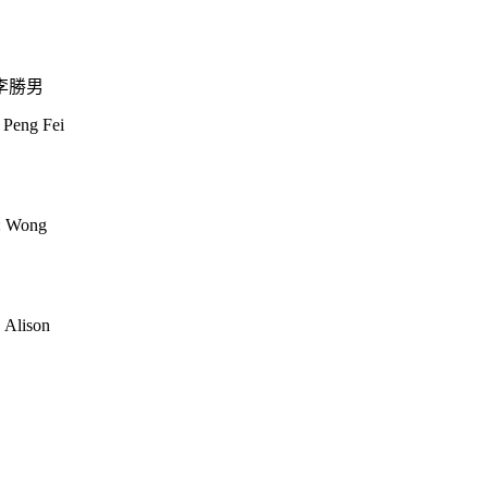
李勝男
 Peng Fei
r: Wong
, Alison