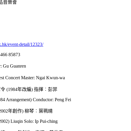
作品音樂會
x.hk/event-detail/12323/
u Guanren
ert Master: Ngai Kwun-wa
 (1984年改編) 指揮︰彭菲
984 Arrangement) Conductor: Peng Fei
002年創作) 柳琴︰葉珮晴
2002) Liuqin Solo: Ip Pui-ching