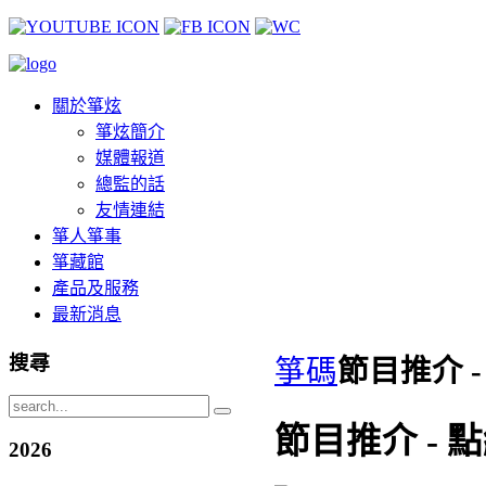
關於箏炫
箏炫簡介
媒體報道
總監的話
友情連結
箏人箏事
箏藏館
產品及服務
最新消息
搜尋
箏碼
節目推介 -
節目推介 - 
2026