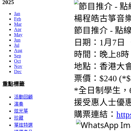
2025
Jan
Feb
Mar
節目推介 - 
Apr
May
Jun
日期：1月7日
Jul
Aug
時間：晚上8時
Sep
Oct
地點：香港大
Nov
Dec
票價：$240 (*$20
重點標籤
*全日制學生，
活動回顧
援受惠人士優
演奏
炫光箏
購票連結：
http
珍藏
箏炫特選