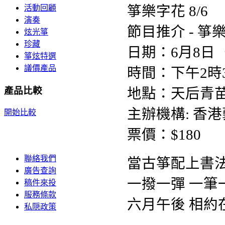
活動回顧
演奏
節目推介 - 箏
炫光箏
珍藏
日期：6月8日
箏炫特選
議價產品
時間：下午2時
產品比較
地點：天后青
主辦機構: 香
開始比較
票價：$180
聯絡我們
當古箏配上書
廣告查詢
一撥一彈 一筆
稿件來投
服務條款
六月午後 相約
私隠政策