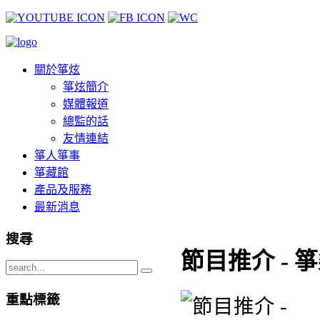
關於箏炫
箏炫簡介
媒體報道
總監的話
友情連結
箏人箏事
箏藏館
產品及服務
最新消息
搜尋
節目推介 - 箏
重點標籤