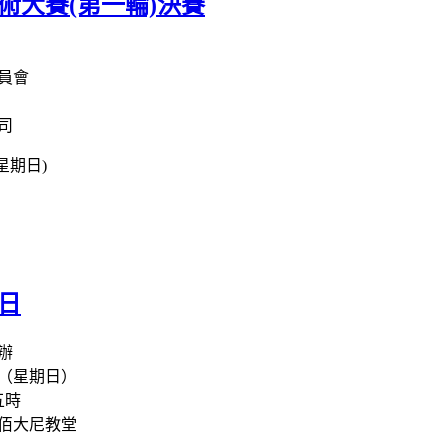
術大賽(第一輪)決賽
員會
司
星期日)
日
辦
日（星期日）
五時
佰大尼教堂