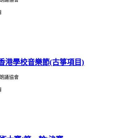
情
屆香港學校音樂節(古箏項目)
朗誦協會
情