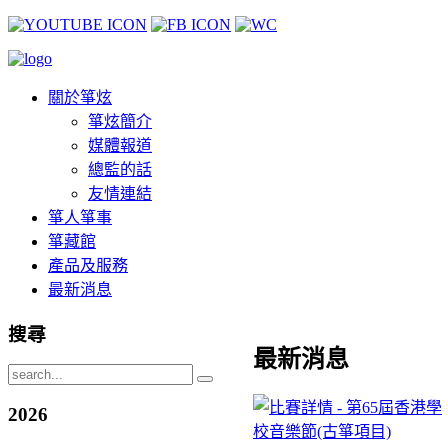
關於箏炫
箏炫簡介
媒體報道
總監的話
友情連結
箏人箏事
箏藏館
產品及服務
最新消息
搜尋
最新消息
2026