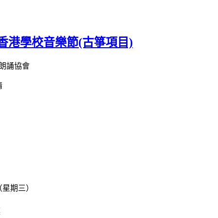
屆香港學校音樂節(古箏項目)
朗誦協會
情
日（星期三）
廳