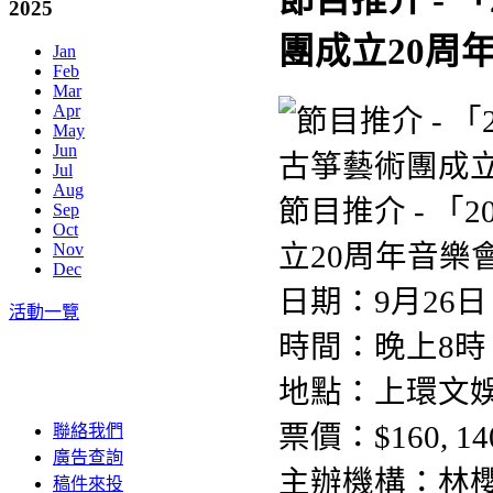
2025
團成立20周年
Jan
Feb
Mar
Apr
May
Jun
Jul
Aug
節目推介 - 「
Sep
Oct
立20周年音樂
Nov
Dec
日期：9月26
活動一覽
時間：晚上8時
地點：
上
環文娛
票價：$160, 140
聯絡我們
廣告查詢
主辦機構：林
稿件來投