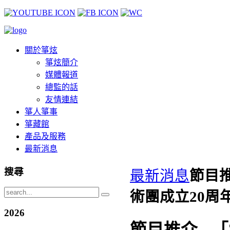
關於箏炫
箏炫簡介
媒體報道
總監的話
友情連結
箏人箏事
箏藏館
產品及服務
最新消息
搜尋
最新消息
節目推
術團成立20周年
2026
節目推介 - 