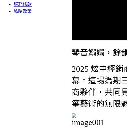
服務條款
私隠政策
琴音嫋嫋，餘
2025 炫中
幕。這場為期
商夥伴，共同
箏藝術的無限