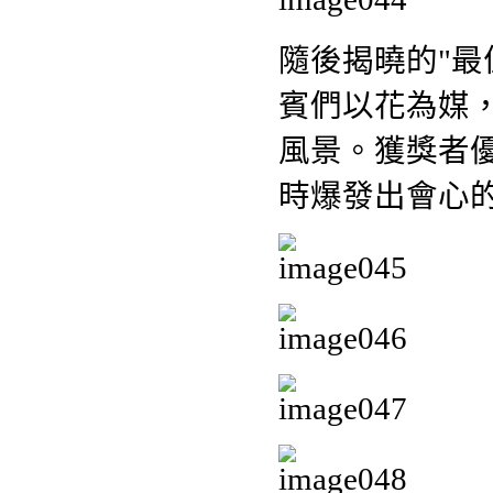
隨後揭曉的"最
賓們以花為媒
風景。獲獎者
時爆發出會心