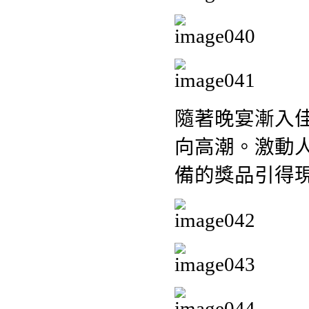
隨著晚宴漸入
向高潮。激動
備的獎品引得