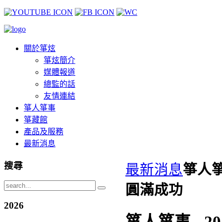
關於箏炫
箏炫簡介
媒體報道
總監的話
友情連結
箏人箏事
箏藏館
產品及服務
最新消息
搜尋
最新消息
箏人箏
圓滿成功
2026
箏人箏事 - 