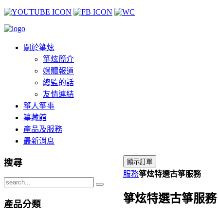
關於箏炫
箏炫簡介
媒體報道
總監的話
友情連結
箏人箏事
箏藏館
產品及服務
最新消息
搜尋
服務
箏炫特選古箏服務
箏炫特選古箏服務
產品分類