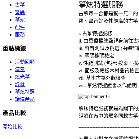
箏炫特選服務
古箏
箏碼
古箏每一台都是獨一無二的
箏架
夠、聲音好及性能高的古箏
配件
i. 古箏特選服務
服務
ii. 由莫偉樑總監親身前
重點標籤
iii. 聲音測試及挑選 (由
iv. 箏碼移碼檢定
活動回顧
v. 性能測試 (包括: 按柔
演奏
vi. 面板及底板木材品質檢
炫光箏
vii. 基本古箏外觀檢查
珍藏
viii. 箏炫特選證書以作證明
箏炫特選
議價產品
箏炫特選服務就是為閣下的
產品比較
經過在廠中的眾多同款古箏
---------------------------------------
開始比較
若果大家對本文或箏炫網站內