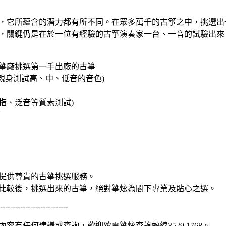
，它所蘊含的潛力都有所不同。在眾多萬千的古箏之中，挑選出
，關鍵仍是在於一位有經驗的古箏演奏家一台、一音的試驗出來
往古箏廠挑選第一手出廠的古箏
總監親身測試高、中、低音的音色)
、搖指、泛音等質素測試)
查
提供尊貴的古箏挑選服務。
比較後，挑選出來的古箏，絕對箏炫為閣下專業及貼心之選。
---------------------------
容有任何建議或查詢，歡迎致電箏炫查詢熱線3529 1768。