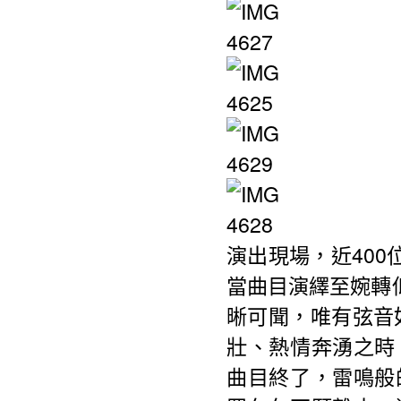
演出現場，近40
當曲目演繹至婉轉
晰可聞，唯有弦音
壯、熱情奔湧之時
曲目終了，雷鳴般