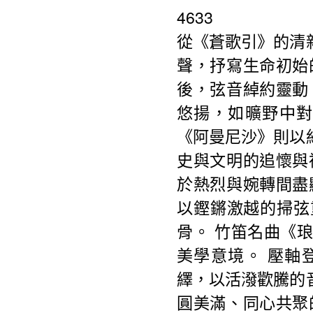
從《蒼歌引》的清
聲，抒寫生命初始
後，弦音綽約靈動
悠揚，如曠野中對
《阿曼尼沙》則以
史與文明的追懷與
於熱烈與婉轉間盡
以鏗鏘激越的掃弦
骨。 竹笛名曲《
美學意境。 壓軸
繹，以活潑歡騰的
圓美滿、同心共聚