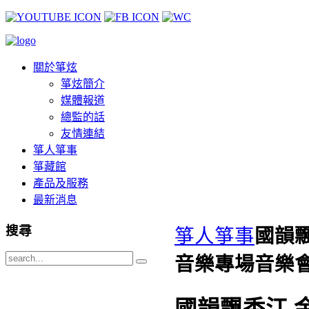
關於箏炫
箏炫簡介
媒體報道
總監的話
友情連結
箏人箏事
箏藏館
產品及服務
最新消息
搜尋
箏人箏事
國韻
音樂專場音樂
國韻飄香江 