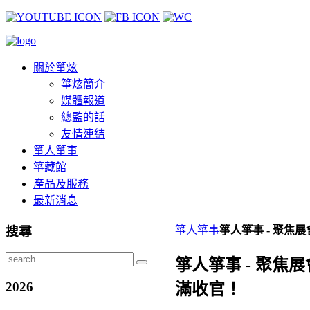
關於箏炫
箏炫簡介
媒體報道
總監的話
友情連結
箏人箏事
箏藏館
產品及服務
最新消息
搜尋
箏人箏事
箏人箏事 - 聚焦
箏人箏事 - 聚焦
2026
滿收官！