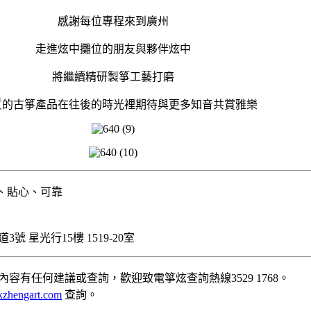
感謝每位專程來到廣州
走進炫中攤位的朋友與夥伴炫中
將繼續精研製箏工藝打磨
質的古箏產品在往後的時光裡期待與更多知音共賞雅樂
業、貼心、可靠
號 星光行15樓 1519-20室
容有任何建議或查詢，歡迎致電箏炫查詢熱線3529 1768。
zhengart.com
查詢。