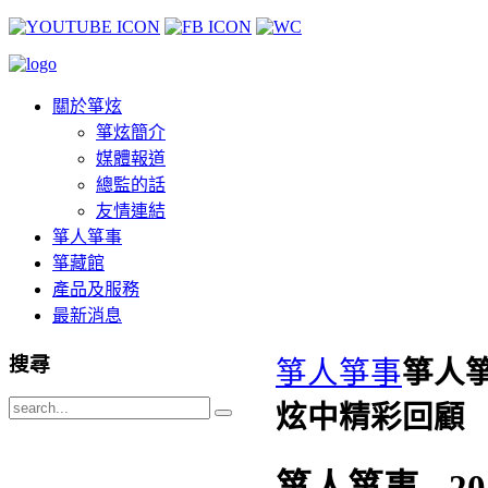
關於箏炫
箏炫簡介
媒體報道
總監的話
友情連結
箏人箏事
箏藏館
產品及服務
最新消息
搜尋
箏人箏事
箏人箏
炫中精彩回顧
箏人箏事 - 