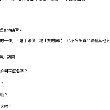
認真地練習。
的一種」。選手等侯上場比賽的同時，也不忘認真地聆聽其他參
銅獎）訪問
問妳叫甚麼名字？
啊。
手哦？
得大嗎？