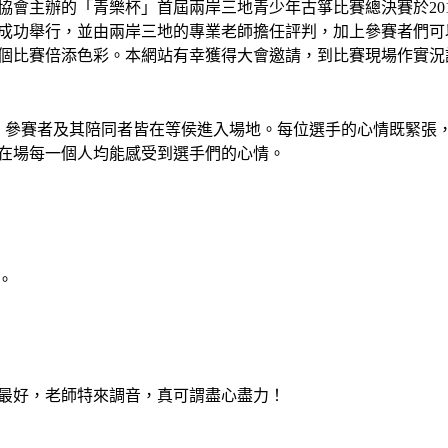
協會主辦的「青樂杯」首屆兩岸三地青少年古箏比賽總決賽於201
會堂成功舉行，並由兩岸三地的專業老師擔任評判，加上參賽者們可
個比賽倍添色彩。本網站有幸獲得大會邀請，到比賽現場作實況
，參賽者及其陪同者皆在等侯進入場地。每位選手的心情既緊張
在場每一個人均能感受到選手們的心情。
。
最好，老師特來調音，真可謂盡心盡力！