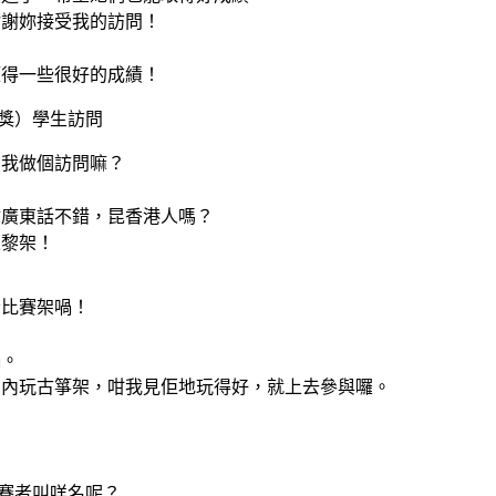
謝謝妳接受我的訪問！
！
獲得一些很好的成績！
銅獎）學生訪問
同我做個訪問嘛？
你廣東話不錯，昆香港人嗎？
人黎架！
者比賽架喎！
喎。
國內玩古箏架，咁我見佢地玩得好，就上去參與囉。
？
賽者叫咩名呢？