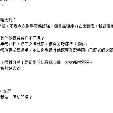
師。
大唔大呢？
沒有問題。不過今次對手真係好強，佢會盡佢能力去比賽既，我對佢
同其他參賽者有咩不同呢？
選手都好強。唔同之處就是，佢今天發揮得「很好」！
部都係專業既選手，不知你覺得其他既專業選手同自己既老師之
分！很難分啊！要睇到時比賽既心情，大家都咁緊張。
影響都好大既。
!
）訪問
跟我做一個訪問嗎？
？