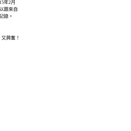
5年2月
以跟來自
記錄。
，又興奮！