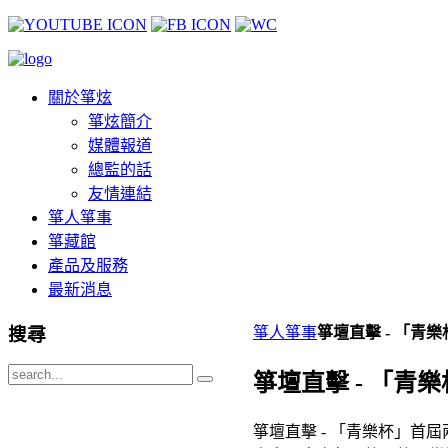
關於箏炫
箏炫簡介
媒體報道
總監的話
友情連結
箏人箏事
箏藏館
產品及服務
最新消息
搜尋
箏人箏事
箏壇直擊 - 「
箏壇直擊 - 「
箏壇直擊 - 「青樂杯」首