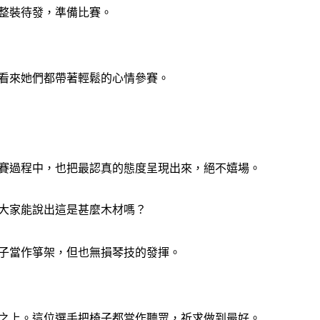
整裝待發，準備比賽。
看來她們都帶著輕鬆的心情參賽。
賽過程中，也把最認真的態度呈現出來，絕不嬉場。
大家能說出這是甚麼木材嗎？
子當作箏架，但也無損琴技的發揮。
之上。這位選手把椅子都當作聽眾，祈求做到最好。