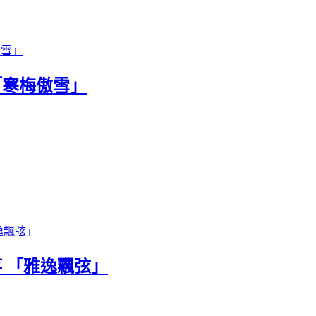
「寒梅傲雪」
箏 「雅逸飄弦」