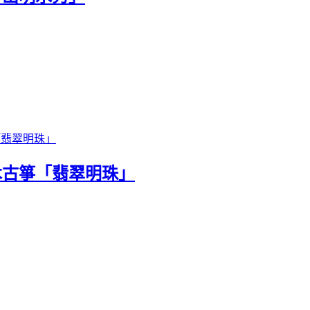
木古箏「翡翠明珠」