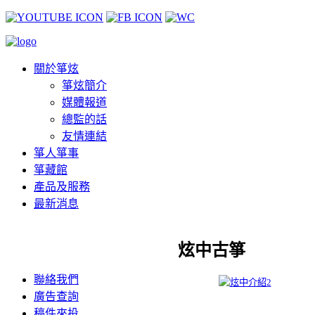
關於箏炫
箏炫簡介
媒體報道
總監的話
友情連結
箏人箏事
箏藏館
產品及服務
最新消息
炫中古箏
聯絡我們
廣告查詢
稿件來投