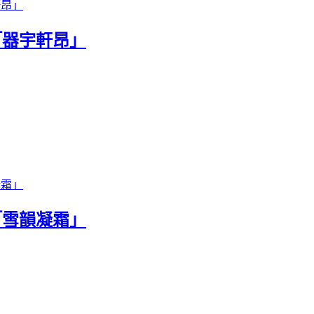
「器宇軒昂」
「雪韻凝霜」