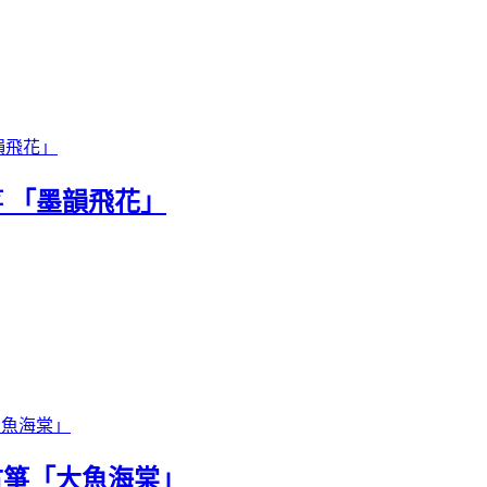
箏 「墨韻飛花」
古箏「大魚海棠」