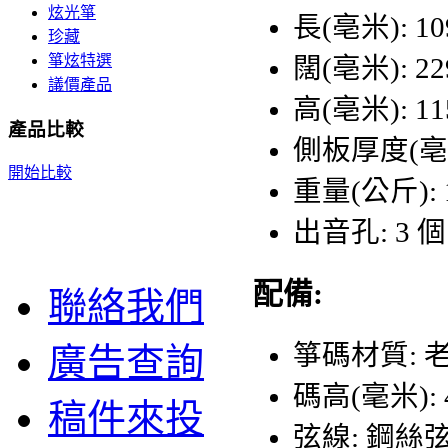
炫光箏
長(亳米): 10
珍藏
箏炫特選
闊(亳米): 22
議價產品
高(亳米): 11
產品比較
側板厚度(亳米
開始比較
重量(公斤): 1
出音孔: 3 個
配備:
聯絡我們
箏碼材質: 
廣告查詢
碼高(毫米): 4
稿件來投
弦線: 鋼絲