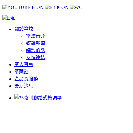
關於箏炫
箏炫簡介
媒體報道
總監的話
友情連結
箏人箏事
箏藏館
產品及服務
最新消息