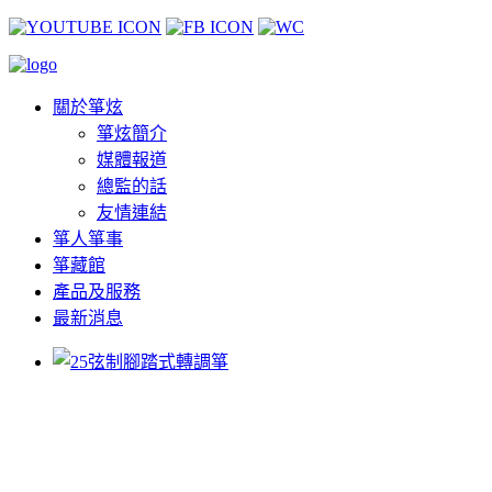
關於箏炫
箏炫簡介
媒體報道
總監的話
友情連結
箏人箏事
箏藏館
產品及服務
最新消息